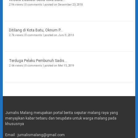
2.9k views
|
0 comments
|
posted on Desember 23, 2018
Ditilang di Kota Batu, Oknum P...
2.7k views
|
0 comments
|
posted on Juni 9, 2016
Terduga Pelaku Pembunuh Sadis...
2.6k views
|
0 comments
|
posted on Mei 15, 2019
Jurnalis Malang merupakan portal berita seputar malang raya yang
menyajikan kabar terbaru dan terupdate untuk warga malang pada
khususnya
Email : jurnalismalang@gmail.com