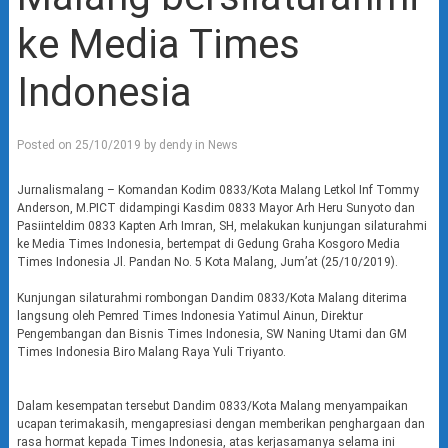
ke Media Times
Indonesia
Posted on
25/10/2019
by
dendy
in
News
Jurnalismalang – Komandan Kodim 0833/Kota Malang Letkol Inf Tommy
Anderson, M.PICT didampingi Kasdim 0833 Mayor Arh Heru Sunyoto dan
Pasiinteldim 0833 Kapten Arh Imran, SH, melakukan kunjungan silaturahmi
ke Media Times Indonesia, bertempat di Gedung Graha Kosgoro Media
Times Indonesia Jl. Pandan No. 5 Kota Malang, Jum’at (25/10/2019).
Kunjungan silaturahmi rombongan Dandim 0833/Kota Malang diterima
langsung oleh Pemred Times Indonesia Yatimul Ainun, Direktur
Pengembangan dan Bisnis Times Indonesia, SW Naning Utami dan GM
Times Indonesia Biro Malang Raya Yuli Triyanto.
Dalam kesempatan tersebut Dandim 0833/Kota Malang menyampaikan
ucapan terimakasih, mengapresiasi dengan memberikan penghargaan dan
rasa hormat kepada Times Indonesia, atas kerjasamanya selama ini