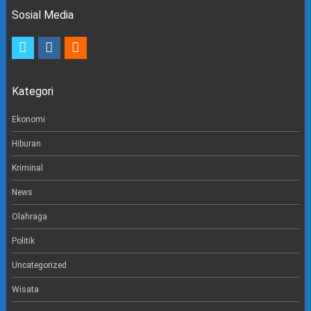
Sosial Media
t
i
e
w
n
m
i
s
a
t
t
i
Kategori
t
a
l
e
g
r
r
Ekonomi
a
m
Hiburan
Kriminal
News
Olahraga
Politik
Uncategorized
Wisata