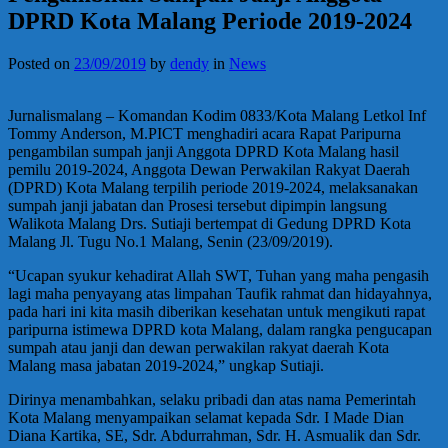
DPRD Kota Malang Periode 2019-2024
Posted on
23/09/2019
by
dendy
in
News
Jurnalismalang – Komandan Kodim 0833/Kota Malang Letkol Inf
Tommy Anderson, M.PICT menghadiri acara Rapat Paripurna
pengambilan sumpah janji Anggota DPRD Kota Malang hasil
pemilu 2019-2024, Anggota Dewan Perwakilan Rakyat Daerah
(DPRD) Kota Malang terpilih periode 2019-2024, melaksanakan
sumpah janji jabatan dan Prosesi tersebut dipimpin langsung
Walikota Malang Drs. Sutiaji bertempat di Gedung DPRD Kota
Malang Jl. Tugu No.1 Malang, Senin (23/09/2019).
“Ucapan syukur kehadirat Allah SWT, Tuhan yang maha pengasih
lagi maha penyayang atas limpahan Taufik rahmat dan hidayahnya,
pada hari ini kita masih diberikan kesehatan untuk mengikuti rapat
paripurna istimewa DPRD kota Malang, dalam rangka pengucapan
sumpah atau janji dan dewan perwakilan rakyat daerah Kota
Malang masa jabatan 2019-2024,” ungkap Sutiaji.
Dirinya menambahkan, selaku pribadi dan atas nama Pemerintah
Kota Malang menyampaikan selamat kepada Sdr. I Made Dian
Diana Kartika, SE, Sdr. Abdurrahman, Sdr. H. Asmualik dan Sdr.