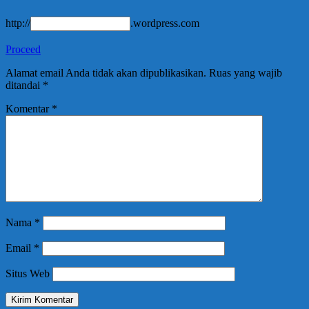
http://
.wordpress.com
Proceed
Alamat email Anda tidak akan dipublikasikan.
Ruas yang wajib
ditandai
*
Komentar
*
Nama
*
Email
*
Situs Web