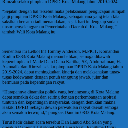
Rimzah selaku pimpinan DPRD Kota Malang tahun 2019-2024.
“Sejalan dengan hal tersebut maka pelaksanaan pengucapan sumpah
janji pimpinan DPRD Kota Malang, sebagaimana yang telah kita
saksikan bersama tadi menandakan, sejak hari ini lengkap sudah
unsur penyelenggaraan Pemerintahan Daerah di Kota Malang,”
tambah Wali Kota Malang itu.
Sementara itu Letkol Inf Tommy Anderson, M.PICT, Komandan
Kodim 0833/Kota Malang menambahkan, semoga dibawah
kepemimpinan I Made Dian Diana Kartika, SE, Abdurrahman, H.
Asmualik dan Rimzah selaku pimpinan DPRD Kota Malang tahun
2019-2024, dapat meningkatkan kinerja dan melaksanakan tugas-
tugas kedewanan dengan penuh tanggung jawab, jujur dan
bermuara pada kepentingan rakyat.
“Harapannya dinamika politik yang berlangsung di Kota Malang
dapat semakin dekat dan seiring dengan perkembangan aspirasi
tuntutan dan kepentingan masyarakat, dengan demikian makna
Hakiki DPRD Sebagai dewan perwakilan rakyat daerah semoga
akan semakin terwujud,” pungkas Dandim 0833 Kota Malang.
Turut hadir dalam acara tersebut Dan Lanud Abd Saleh yang
diwakili Danwing 2 Kolonel PNB Hesli Pasti, Panglima Divisi