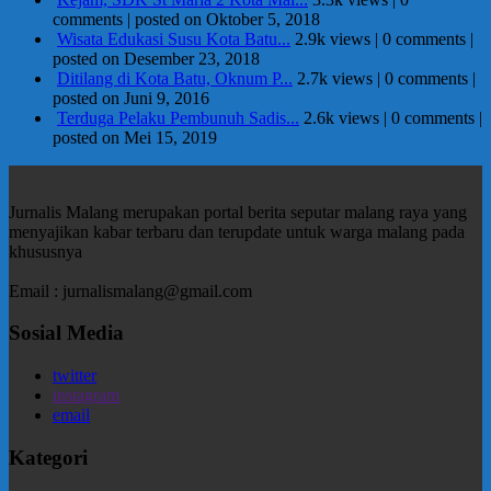
comments
|
posted on Oktober 5, 2018
Wisata Edukasi Susu Kota Batu...
2.9k views
|
0 comments
|
posted on Desember 23, 2018
Ditilang di Kota Batu, Oknum P...
2.7k views
|
0 comments
|
posted on Juni 9, 2016
Terduga Pelaku Pembunuh Sadis...
2.6k views
|
0 comments
|
posted on Mei 15, 2019
Jurnalis Malang merupakan portal berita seputar malang raya yang
menyajikan kabar terbaru dan terupdate untuk warga malang pada
khususnya
Email : jurnalismalang@gmail.com
Sosial Media
twitter
instagram
email
Kategori