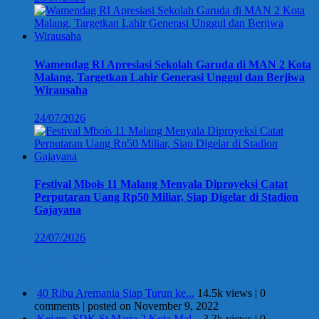
Wamendag RI Apresiasi Sekolah Garuda di MAN 2 Kota
Malang, Targetkan Lahir Generasi Unggul dan Berjiwa
Wirausaha
24/07/2026
Festival Mbois 11 Malang Menyala Diproyeksi Catat
Perputaran Uang Rp50 Miliar, Siap Digelar di Stadion
Gajayana
22/07/2026
Berita Terpopuler
40 Ribu Aremania Siap Turun ke...
14.5k views
|
0
comments
|
posted on November 9, 2022
Kejam, SDK St Maria 2 Kota Mal...
3.3k views
|
0