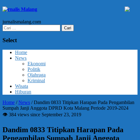
Jurnalis Malang
jurnalismalang.com
Cari
untuk:
Select
Home
News
Ekonomi
Politik
Olahraga
Kriminal
Wisata
Hiburan
Home
/
News
/
Dandim 0833 Titipkan Harapan Pada Pengambilan
Sumpah Janji Anggota DPRD Kota Malang Periode 2019-2024
👁 384 views since September 23, 2019
Dandim 0833 Titipkan Harapan Pada
Pengambilan Sumpah Janji Anggota