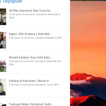
a Terpopuler
40 Ribu Aremania Siap Turun ke...
14.5k views
|
0 comments
|
posted on November 9,
2022
Kejam, SDK St Maria 2 Kota Mal...
3.3k views
|
0 comments
|
posted on Oktober 5, 2018
Wisata Edukasi Susu Kota Batu...
2.9k views
|
0 comments
|
posted on Desember 23,
2018
Ditilang di Kota Batu, Oknum P...
2.7k views
|
0 comments
|
posted on Juni 9, 2016
Terduga Pelaku Pembunuh Sadis...