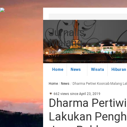
Jurnalis
Malang
jurnalismalang.com
Home
News
Wisata
Hiburan
Home
/
News
/
Dharma Pertiwi Koorcab Malang L
662 views since April 23, 2019
Dharma Pertiw
Lakukan Pengh