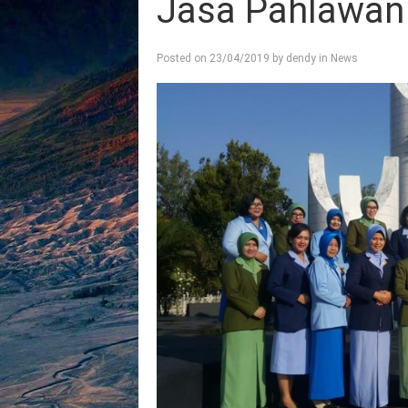
Jasa Pahlawan
Posted on
23/04/2019
by
dendy
in
News