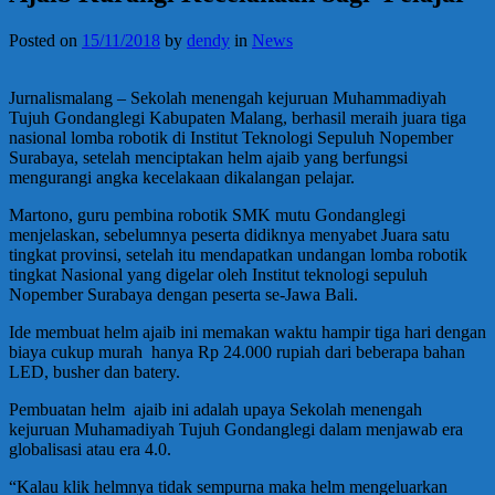
Posted on
15/11/2018
by
dendy
in
News
Jurnalismalang – Sekolah menengah kejuruan Muhammadiyah
Tujuh Gondanglegi Kabupaten Malang, berhasil meraih juara tiga
nasional lomba robotik di Institut Teknologi Sepuluh Nopember
Surabaya, setelah menciptakan helm ajaib yang berfungsi
mengurangi angka kecelakaan dikalangan pelajar.
Martono, guru pembina robotik SMK mutu Gondanglegi
menjelaskan, sebelumnya peserta didiknya menyabet Juara satu
tingkat provinsi, setelah itu mendapatkan undangan lomba robotik
tingkat Nasional yang digelar oleh Institut teknologi sepuluh
Nopember Surabaya dengan peserta se-Jawa Bali.
Ide membuat helm ajaib ini memakan waktu hampir tiga hari dengan
biaya cukup murah hanya Rp 24.000 rupiah dari beberapa bahan
LED, busher dan batery.
Pembuatan helm ajaib ini adalah upaya Sekolah menengah
kejuruan Muhamadiyah Tujuh Gondanglegi dalam menjawab era
globalisasi atau era 4.0.
“Kalau klik helmnya tidak sempurna maka helm mengeluarkan