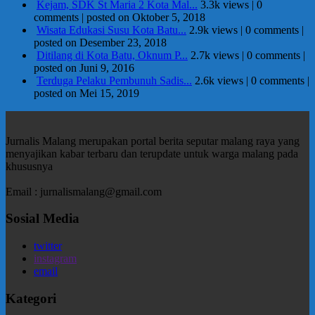
Kejam, SDK St Maria 2 Kota Mal...
3.3k views
|
0
comments
|
posted on Oktober 5, 2018
Wisata Edukasi Susu Kota Batu...
2.9k views
|
0 comments
|
posted on Desember 23, 2018
Ditilang di Kota Batu, Oknum P...
2.7k views
|
0 comments
|
posted on Juni 9, 2016
Terduga Pelaku Pembunuh Sadis...
2.6k views
|
0 comments
|
posted on Mei 15, 2019
Jurnalis Malang merupakan portal berita seputar malang raya yang
menyajikan kabar terbaru dan terupdate untuk warga malang pada
khususnya
Email : jurnalismalang@gmail.com
Sosial Media
twitter
instagram
email
Kategori