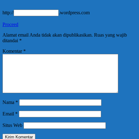
http://
.wordpress.com
Proceed
Alamat email Anda tidak akan dipublikasikan.
Ruas yang wajib
ditandai
*
Komentar
*
Nama
*
Email
*
Situs Web