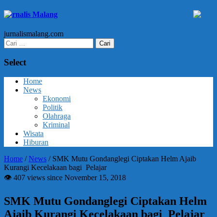
Jurnalis Malang
jurnalismalang.com
Cari
untuk:
Select
Home
News
Ekonomi
Politik
Olahraga
Kriminal
Wisata
Hiburan
Home
/
News
/
SMK Mutu Gondanglegi Ciptakan Helm Ajaib
Kurangi Kecelakaan bagi Pelajar
👁 407 views since November 15, 2018
SMK Mutu Gondanglegi Ciptakan Helm
Ajaib Kurangi Kecelakaan bagi Pelajar