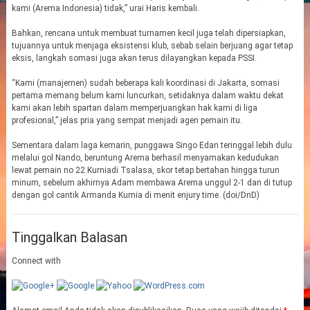
kami (Arema Indonesia) tidak,” urai Haris kembali.
Bahkan, rencana untuk membuat turnamen kecil juga telah dipersiapkan,
tujuannya untuk menjaga eksistensi klub, sebab selain berjuang agar tetap
eksis, langkah somasi juga akan terus dilayangkan kepada PSSI.
“Kami (manajemen) sudah beberapa kali koordinasi di Jakarta, somasi
pertama memang belum kami luncurkan, setidaknya dalam waktu dekat
kami akan lebih spartan dalam memperjuangkan hak kami di liga
profesional,” jelas pria yang sempat menjadi agen pemain itu.
Sementara dalam laga kemarin, punggawa Singo Edan teringgal lebih dulu
melalui gol Nando, beruntung Arema berhasil menyamakan kedudukan
lewat pemain no 22 Kurniadi Tsalasa, skor tetap bertahan hingga turun
minum, sebelum akhirnya Adam membawa Arema unggul 2-1 dan di tutup
dengan gol cantik Armanda Kurnia di menit enjury time. (doi/DnD)
Tinggalkan Balasan
Connect with