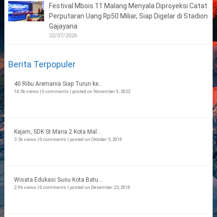
Festival Mbois 11 Malang Menyala Diproyeksi Catat
Perputaran Uang Rp50 Miliar, Siap Digelar di Stadion
Gajayana
22/07/2026
Berita Terpopuler
40 Ribu Aremania Siap Turun ke...
14.5k views
|
0 comments
|
posted on November 9, 2022
Kejam, SDK St Maria 2 Kota Mal...
3.3k views
|
0 comments
|
posted on Oktober 5, 2018
Wisata Edukasi Susu Kota Batu...
2.9k views
|
0 comments
|
posted on Desember 23, 2018