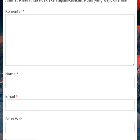
Alamat email Anda tidak akan dipublikasikan.
Ruas yang wajib ditandai
*
Komentar
*
Nama
*
Email
*
Situs Web