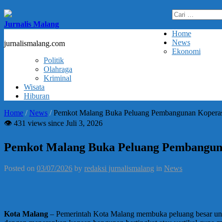
Cari
untuk:
Jurnalis Malang
Home
News
jurnalismalang.com
Ekonomi
Politik
Olahraga
Kriminal
Wisata
Hiburan
Home
/
News
/
Pemkot Malang Buka Peluang Pembangunan Koperasi
👁 431 views since Juli 3, 2026
Pemkot Malang Buka Peluang Pembanguna
Posted on
03/07/2026
by
redaksi jurnalismalang
in
News
​Kota Malang
– Pemerintah Kota Malang membuka peluang besar untuk