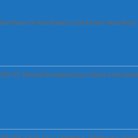
mbal Mama Ni Asal Malang Catat Ekspor Skala Besar
FABI XV Menjadi Panggung Baru Talenta Anak Indon
alk Dies Natalis ke-25 Universitas Tribhuwana Tung