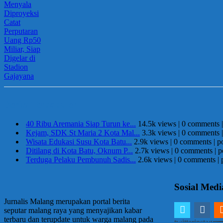
Berita Terpopuler
40 Ribu Aremania Siap Turun ke...
14.5k views
|
0 comments
Kejam, SDK St Maria 2 Kota Mal...
3.3k views
|
0 comments
Wisata Edukasi Susu Kota Batu...
2.9k views
|
0 comments
|
p
Ditilang di Kota Batu, Oknum P...
2.7k views
|
0 comments
|
p
Terduga Pelaku Pembunuh Sadis...
2.6k views
|
0 comments
|
Sosial Medi
Jurnalis Malang merupakan portal berita
seputar malang raya yang menyajikan kabar
terbaru dan terupdate untuk warga malang pada
twitter
instagra
em