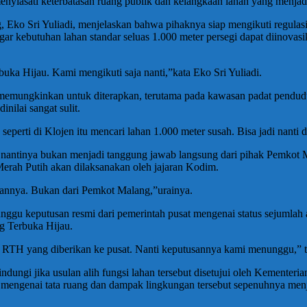
nyiasati keterbatasan ruang publik dan kelangkaan lahan yang menjadi
 Eko Sri Yuliadi, menjelaskan bahwa pihaknya siap mengikuti regulasi
 kebutuhan lahan standar seluas 1.000 meter persegi dapat diinovasik
uka Hijau. Kami mengikuti saja nanti,”kata Eko Sri Yuliadi.
n memungkinkan untuk diterapkan, terutama pada kawasan padat pendudu
ilai sangat sulit.
seperti di Klojen itu mencari lahan 1.000 meter susah. Bisa jadi nanti d
i nantinya bukan menjadi tanggung jawab langsung dari pihak Pemkot 
Merah Putih akan dilaksanakan oleh jajaran Kodim.
nannya. Bukan dari Pemkot Malang,”urainya.
ggu keputusan resmi dari pemerintah pusat mengenai status sejumlah a
ng Terbuka Hijau.
han RTH yang diberikan ke pusat. Nanti keputusannya kami menunggu,”
ngi jika usulan alih fungsi lahan tersebut disetujui oleh Kementeri
engenai tata ruang dan dampak lingkungan tersebut sepenuhnya menjad