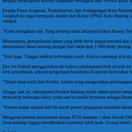
dengan menerapkan konsep bangunan bertingkat atau vertikal guna me
​Kepala Dinas Koperasi, Perindustrian, dan Perdagangan Kota Malang,
Langkah ini juga merespons usulan dari Ketua DPRD Kota Malang agar
vertikal.
​”Kami mengikuti saja. Yang penting nanti lahannya bukan Ruang Terb
​Menurutnya, pemanfaatan lahan yang lebih kecil sangat rasional da
menemukan lahan kosong dengan luas mencapai 1.000 meter persegi din
​”Bisa juga. Tinggal melihat kebutuhan nanti. Karena memang di kota, 
​Eko Sri Yuliadi menggarisbawahi bahwa pelaksanaan fisik proyek in
oleh pemerintah, seluruh pengerjaan konstruksi Koperasi Kelurahan 
​”Tetapi tetap nanti dari Kodim, karena yang mengerjakan pembangu
​Hingga saat ini, manajemen Pemkot Malang masih dalam posisi menun
mencakup beberapa lokasi yang saat ini masih berstatus sebagai Rua
​“Karena kalau sampai hari ini masih proses pengajuan sejumlah la
​Mengenai potensi penyusutan luasan RTH maupun Lahan Sawah Dilindu
Diskopindag enggan memberikan komentar lebih jauh. Urusan teknis m