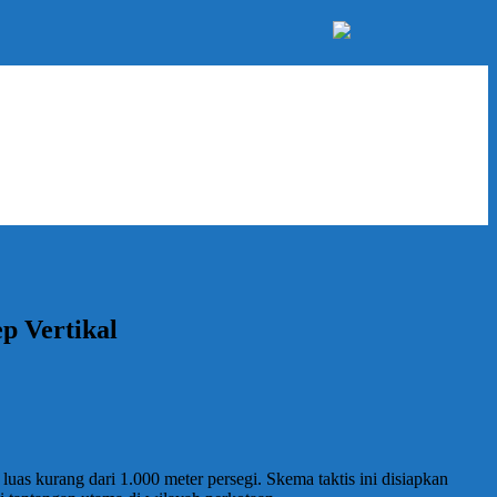
p Vertikal
s kurang dari 1.000 meter persegi. Skema taktis ini disiapkan