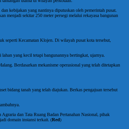
 tantangan utama di wilayah perkotaan.
 dan kebijakan yang nantinya diputuskan oleh pemerintah pusat.
an menjadi sekitar 250 meter persegi melalui rekayasa bangunan
k seperti Kecamatan Klojen. Di wilayah pusat kota tersebut,
i lahan yang kecil tetapi bangunannya bertingkat, ujarnya.
Malang. Berdasarkan mekanisme operasional yang telah ditetapkan
set bidang tanah yang telah diajukan. Berkas pengajuan tersebut
 tambahnya.
an Agraria dan Tata Ruang Badan Pertanahan Nasional, pihak
i domain instansi terkait. (
Red
)