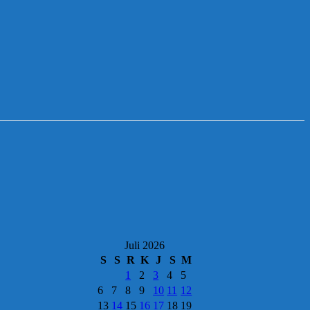
Juli 2026
S
S
R
K
J
S
M
1
2
3
4
5
6
7
8
9
10
11
12
13
14
15
16
17
18
19