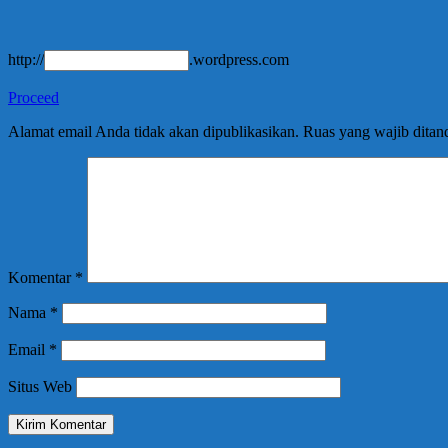
http://
.wordpress.com
Proceed
Alamat email Anda tidak akan dipublikasikan.
Ruas yang wajib ditan
Komentar
*
Nama
*
Email
*
Situs Web