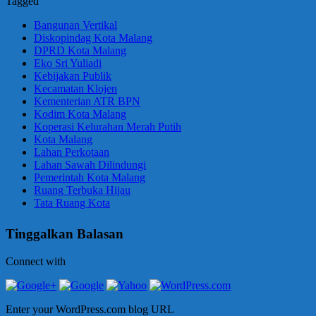
Tagged
Bangunan Vertikal
Diskopindag Kota Malang
DPRD Kota Malang
Eko Sri Yuliadi
Kebijakan Publik
Kecamatan Klojen
Kementerian ATR BPN
Kodim Kota Malang
Koperasi Kelurahan Merah Putih
Kota Malang
Lahan Perkotaan
Lahan Sawah Dilindungi
Pemerintah Kota Malang
Ruang Terbuka Hijau
Tata Ruang Kota
Tinggalkan Balasan
Connect with
Enter your WordPress.com blog URL