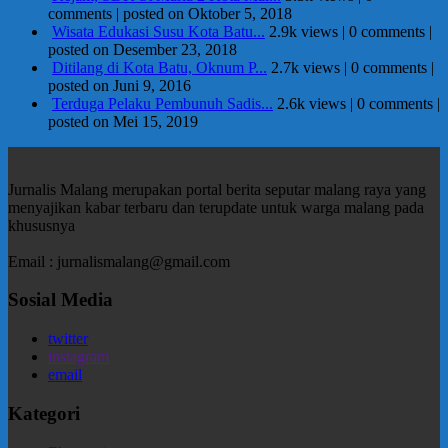
comments
|
posted on Oktober 5, 2018
Wisata Edukasi Susu Kota Batu...
2.9k views
|
0 comments
|
posted on Desember 23, 2018
Ditilang di Kota Batu, Oknum P...
2.7k views
|
0 comments
|
posted on Juni 9, 2016
Terduga Pelaku Pembunuh Sadis...
2.6k views
|
0 comments
|
posted on Mei 15, 2019
Jurnalis Malang merupakan portal berita seputar malang raya yang
menyajikan kabar terbaru dan terupdate untuk warga malang pada
khususnya
Email : jurnalismalang@gmail.com
Sosial Media
twitter
instagram
email
Kategori