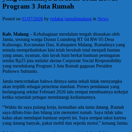
Program 3 Juta Rumah
Posted on
01/07/2026
by
redaksi jurnalismalang
in
News
Kab. Malang
– Kebahagiaan mendalam tengah dirasakan oleh
Jamia, seorang warga Dusun Loandeng RT 04 RW 05 Desa
Kalisongo, Kecamatan Dau, Kabupaten Malang. Rumahnya yang
semula memprihatinkan kini telah berubah total menjadi hunian
yang aman, nyaman, dan layak huni berkat bantuan pemugaran
senilai Rp25 juta melalui skema Corporate Social Responsibility
yang mendukung Program 3 Juta Rumah gagasan Presiden
Prabowo Subianto.
Jamia menceritakan bahwa dirinya sama sekali tidak menyangka
akan terpilih sebagai penerima manfaat. Proses pendataan yang
berlangsung sekitar Februari 2026 lalu sempat membuatnya terkejut
ketika sejumlah petugas mendatangi kediamannya.
“Waktu itu saya pulang kerja, kemudian ada tamu datang. Rumah
saya difoto-foto dan bilang izin memotret rumah. Saya tidak tahu
kalau akan mendapat bantuan seperti ini. Saya sempat takut karena
yang datang banyak, pakai mobil dan sepeda motor,” kenang Jamia.