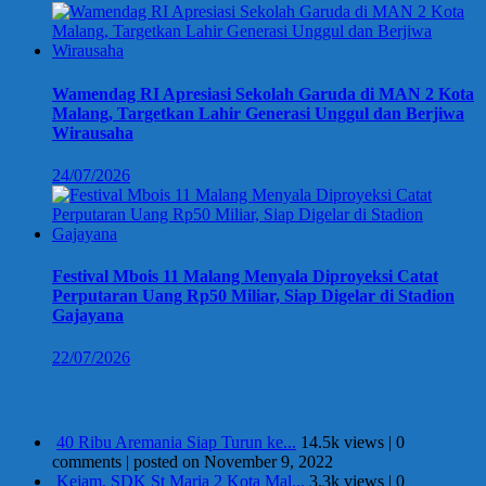
Wamendag RI Apresiasi Sekolah Garuda di MAN 2 Kota
Malang, Targetkan Lahir Generasi Unggul dan Berjiwa
Wirausaha
24/07/2026
Festival Mbois 11 Malang Menyala Diproyeksi Catat
Perputaran Uang Rp50 Miliar, Siap Digelar di Stadion
Gajayana
22/07/2026
Berita Terpopuler
40 Ribu Aremania Siap Turun ke...
14.5k views
|
0
comments
|
posted on November 9, 2022
Kejam, SDK St Maria 2 Kota Mal...
3.3k views
|
0