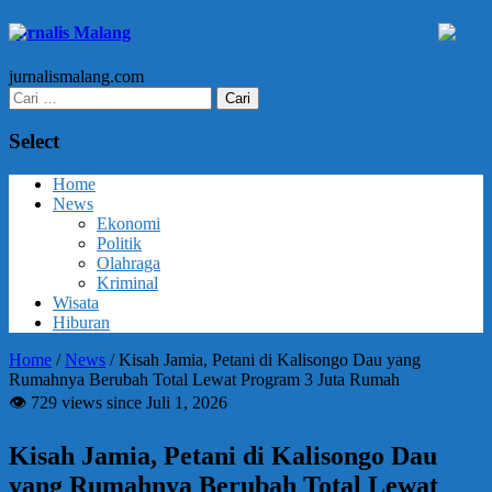
Jurnalis Malang
jurnalismalang.com
Cari
untuk:
Select
Home
News
Ekonomi
Politik
Olahraga
Kriminal
Wisata
Hiburan
Home
/
News
/
Kisah Jamia, Petani di Kalisongo Dau yang
Rumahnya Berubah Total Lewat Program 3 Juta Rumah
👁 729 views since Juli 1, 2026
Kisah Jamia, Petani di Kalisongo Dau
yang Rumahnya Berubah Total Lewat