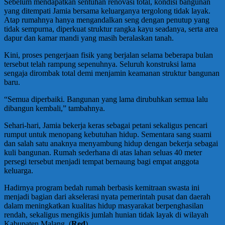
Sebelum mendapatkan sentuhan renovasi total, kondisi bangunan
yang ditempati Jamia bersama keluarganya tergolong tidak layak.
Atap rumahnya hanya mengandalkan seng dengan penutup yang
tidak sempurna, diperkuat struktur rangka kayu seadanya, serta area
dapur dan kamar mandi yang masih beralaskan tanah.
Kini, proses pengerjaan fisik yang berjalan selama beberapa bulan
tersebut telah rampung sepenuhnya. Seluruh konstruksi lama
sengaja dirombak total demi menjamin keamanan struktur bangunan
baru.
“Semua diperbaiki. Bangunan yang lama dirubuhkan semua lalu
dibangun kembali,” tambahnya.
Sehari-hari, Jamia bekerja keras sebagai petani sekaligus pencari
rumput untuk menopang kebutuhan hidup. Sementara sang suami
dan salah satu anaknya menyambung hidup dengan bekerja sebagai
kuli bangunan. Rumah sederhana di atas lahan seluas 40 meter
persegi tersebut menjadi tempat bernaung bagi empat anggota
keluarga.
Hadirnya program bedah rumah berbasis kemitraan swasta ini
menjadi bagian dari akselerasi nyata pemerintah pusat dan daerah
dalam meningkatkan kualitas hidup masyarakat berpenghasilan
rendah, sekaligus mengikis jumlah hunian tidak layak di wilayah
Kabupaten Malang. (
Red
)