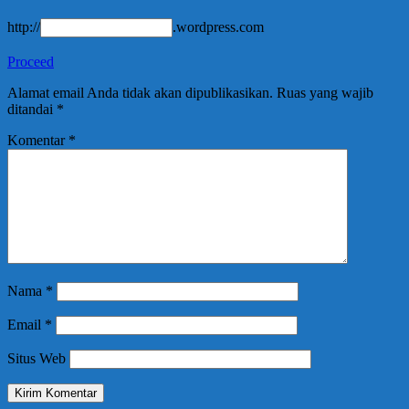
http://
.wordpress.com
Proceed
Alamat email Anda tidak akan dipublikasikan.
Ruas yang wajib
ditandai
*
Komentar
*
Nama
*
Email
*
Situs Web