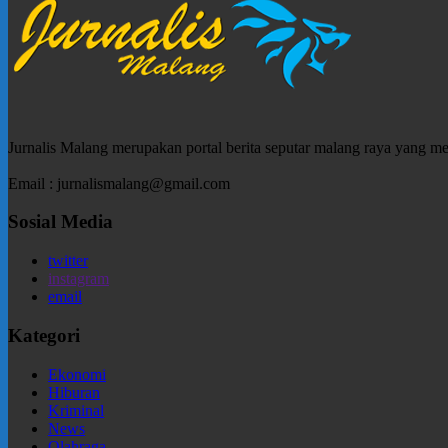
Jurnalis Malang merupakan portal berita seputar malang raya yang m
Email : jurnalismalang@gmail.com
Sosial Media
twitter
instagram
email
Kategori
Ekonomi
Hiburan
Kriminal
News
Olahraga