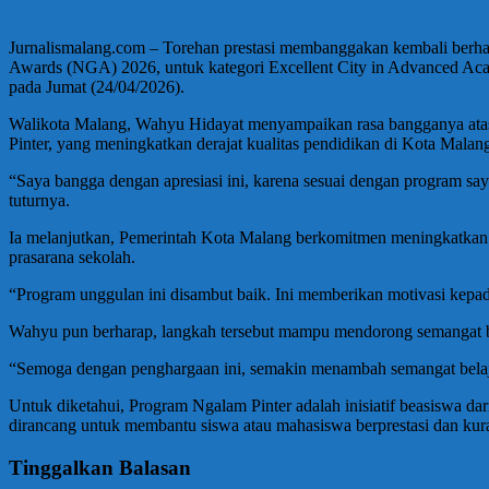
Jurnalismalang.com – Torehan prestasi membanggakan kembali berhas
Awards (NGA) 2026, untuk kategori Excellent City in Advanced Aca
pada Jumat (24/04/2026).
Walikota Malang, Wahyu Hidayat menyampaikan rasa bangganya atas 
Pinter, yang meningkatkan derajat kualitas pendidikan di Kota Malan
“Saya bangga dengan apresiasi ini, karena sesuai dengan program say
tuturnya.
Ia melanjutkan, Pemerintah Kota Malang berkomitmen meningkatkan k
prasarana sekolah.
“Program unggulan ini disambut baik. Ini memberikan motivasi kepad
Wahyu pun berharap, langkah tersebut mampu mendorong semangat bel
“Semoga dengan penghargaan ini, semakin menambah semangat belaj
Untuk diketahui, Program Ngalam Pinter adalah inisiatif beasiswa d
dirancang untuk membantu siswa atau mahasiswa berprestasi dan kur
Tinggalkan Balasan