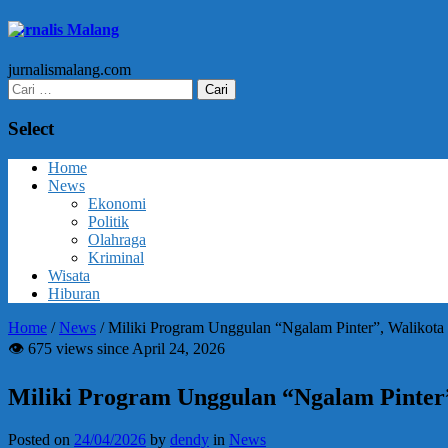
Jurnalis Malang
jurnalismalang.com
Cari
untuk:
Select
Home
News
Ekonomi
Politik
Olahraga
Kriminal
Wisata
Hiburan
Home
/
News
/
Miliki Program Unggulan “Ngalam Pinter”, Waliko
👁 675 views since April 24, 2026
Miliki Program Unggulan “Ngalam Pinte
Posted on
24/04/2026
by
dendy
in
News