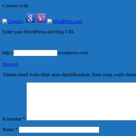
Connect with
Enter your WordPress.com blog URL
http://
.wordpress.com
Proceed
Alamat email Anda tidak akan dipublikasikan.
Ruas yang wajib ditan
Komentar
*
Nama
*