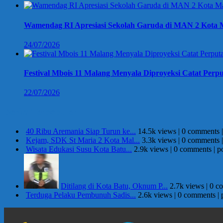
Wamendag RI Apresiasi Sekolah Garuda di MAN 2 Kota M
24/07/2026
Festival Mbois 11 Malang Menyala Diproyeksi Catat Perpu
22/07/2026
Berita Terpopuler
40 Ribu Aremania Siap Turun ke...
14.5k views
|
0 comments
Kejam, SDK St Maria 2 Kota Mal...
3.3k views
|
0 comments
Wisata Edukasi Susu Kota Batu...
2.9k views
|
0 comments
|
p
Ditilang di Kota Batu, Oknum P...
2.7k views
|
0 c
Terduga Pelaku Pembunuh Sadis...
2.6k views
|
0 comments
|