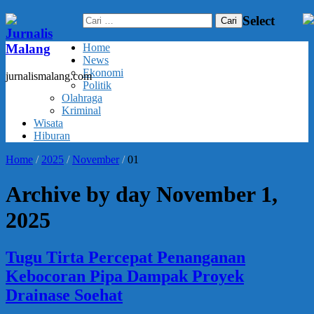
Cari
Select
untuk:
Jurnalis
Malang
Home
News
Ekonomi
jurnalismalang.com
Politik
Olahraga
Kriminal
Wisata
Hiburan
Home
/
2025
/
November
/
01
Archive by day November 1,
2025
Tugu Tirta Percepat Penanganan
Kebocoran Pipa Dampak Proyek
Drainase Soehat