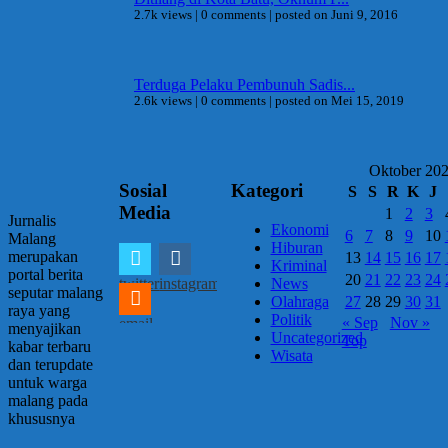
2.7k views
|
0 comments
|
posted on Juni 9, 2016
Terduga Pelaku Pembunuh Sadis...
2.6k views
|
0 comments
|
posted on Mei 15, 2019
Oktober 20
Sosial
Kategori
S
S
R
K
J
Media
1
2
3
Jurnalis
Ekonomi
6
7
8
9
10
Malang
Hiburan
merupakan
13
14
15
16
17
Kriminal
portal berita
20
21
22
23
24
twitter
instagram
News
seputar malang
27
28
29
30
31
Olahraga
raya yang
Politik
« Sep
Nov »
email
menyajikan
Uncategorized
Top
kabar terbaru
Wisata
dan terupdate
untuk warga
malang pada
khususnya