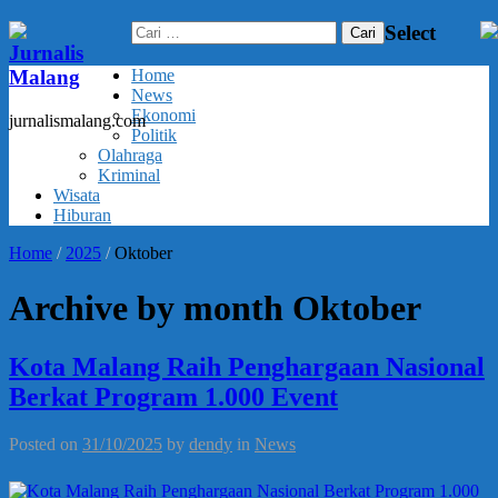
Cari
Select
untuk:
Jurnalis
Malang
Home
News
Ekonomi
jurnalismalang.com
Politik
Olahraga
Kriminal
Wisata
Hiburan
Home
/
2025
/
Oktober
Archive by month Oktober
Kota Malang Raih Penghargaan Nasional
Berkat Program 1.000 Event
Posted on
31/10/2025
by
dendy
in
News