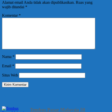
Alamat email Anda tidak akan dipublikasikan.
Ruas yang
wajib ditandai
*
Komentar
*
Nama
*
Email
*
Situs Web
Berita Terbaru
Tembus Pasar Malaysia 50