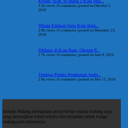
Kejam, SDK St Maria 2 Kota Mal...
3.3k views
|
0 comments
|
posted on Oktober 5,
2018
Wisata Edukasi Susu Kota Batu...
2.9k views
|
0 comments
|
posted on Desember 23,
2018
Ditilang di Kota Batu, Oknum P...
2.7k views
|
0 comments
|
posted on Juni 9, 2016
Terduga Pelaku Pembunuh Sadis...
2.6k views
|
0 comments
|
posted on Mei 15, 2019
Jurnalis Malang merupakan portal berita seputar malang raya
yang menyajikan kabar terbaru dan terupdate untuk warga
malang pada khususnya