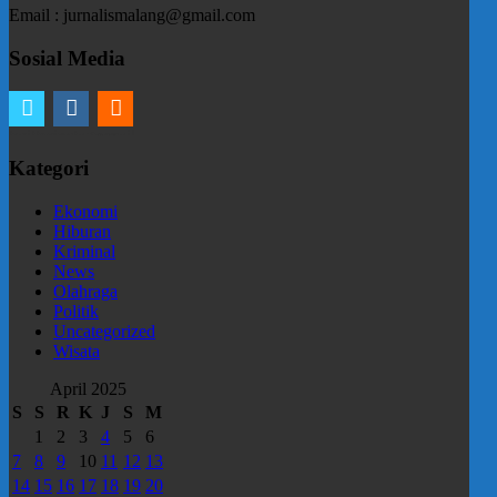
Email : jurnalismalang@gmail.com
Sosial Media
twitter
instagram
email
Kategori
Ekonomi
Hiburan
Kriminal
News
Olahraga
Politik
Uncategorized
Wisata
April 2025
S
S
R
K
J
S
M
1
2
3
4
5
6
7
8
9
10
11
12
13
14
15
16
17
18
19
20