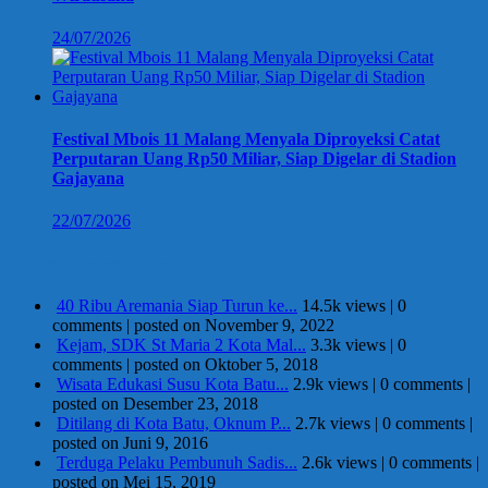
24/07/2026
Festival Mbois 11 Malang Menyala Diproyeksi Catat
Perputaran Uang Rp50 Miliar, Siap Digelar di Stadion
Gajayana
22/07/2026
Berita Terpopuler
40 Ribu Aremania Siap Turun ke...
14.5k views
|
0
comments
|
posted on November 9, 2022
Kejam, SDK St Maria 2 Kota Mal...
3.3k views
|
0
comments
|
posted on Oktober 5, 2018
Wisata Edukasi Susu Kota Batu...
2.9k views
|
0 comments
|
posted on Desember 23, 2018
Ditilang di Kota Batu, Oknum P...
2.7k views
|
0 comments
|
posted on Juni 9, 2016
Terduga Pelaku Pembunuh Sadis...
2.6k views
|
0 comments
|
posted on Mei 15, 2019