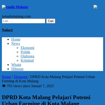
Jurnalis Malang
jurnalismalang.com
Cari
untuk:
Select
Home
News
Ekonomi
Politik
Olahraga
Kriminal
Wisata
Hiburan
Home
/
Ekonomi
/
DPRD Kota Malang Pelajari Potensi Urban
Farming di Kota Malang
👁 793 views since Januari 7, 2025
DPRD Kota Malang Pelajari Potensi
Urban Farming di Kota Malang