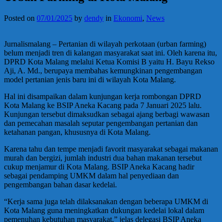
Posted on
07/01/2025
by
dendy
in
Ekonomi
,
News
Jurnalismalang – Pertanian di wilayah perkotaan (urban farming)
belum menjadi tren di kalangan masyarakat saat ini. Oleh karena itu,
DPRD Kota Malang melalui Ketua Komisi B yaitu H. Bayu Rekso
Aji, A. Md., berupaya membahas kemungkinan pengembangan
model pertanian jenis baru ini di wilayah Kota Malang.
Hal ini disampaikan dalam kunjungan kerja rombongan DPRD
Kota Malang ke BSIP Aneka Kacang pada 7 Januari 2025 lalu.
Kunjungan tersebut dimaksudkan sebagai ajang berbagi wawasan
dan pemecahan masalah seputar pengembangan pertanian dan
ketahanan pangan, khususnya di Kota Malang.
Karena tahu dan tempe menjadi favorit masyarakat sebagai makanan
murah dan bergizi, jumlah industri dua bahan makanan tersebut
cukup menjamur di Kota Malang. BSIP Aneka Kacang hadir
sebagai pendamping UMKM dalam hal penyediaan dan
pengembangan bahan dasar kedelai.
“Kerja sama juga telah dilaksanakan dengan beberapa UMKM di
Kota Malang guna meningkatkan dukungan kedelai lokal dalam
pemenuhan kebutuhan masyarakat,” jelas delegasi BSIP Aneka