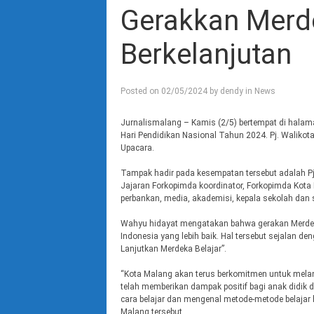
Gerakkan Merde
Berkelanjutan
Posted on
02/05/2024
by
dendy
in
News
Jurnalismalang – Kamis (2/5) bertempat di halam
Hari Pendidikan Nasional Tahun 2024. Pj. Walikota
Upacara.
Tampak hadir pada kesempatan tersebut adalah Pj
Jajaran Forkopimda koordinator, Forkopimda Kota Mal
perbankan, media, akademisi, kepala sekolah dan 
Wahyu hidayat mengatakan bahwa gerakan Merdeka 
Indonesia yang lebih baik. Hal tersebut sejalan d
Lanjutkan Merdeka Belajar”.
“Kota Malang akan terus berkomitmen untuk melanj
telah memberikan dampak positif bagi anak didik 
cara belajar dan mengenal metode-metode belajar 
Malang tersebut.