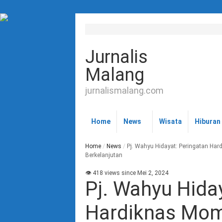
Jurnalis
Malang
jurnalismalang.com
Home
News
Wisata
Hiburan
Home
/
News
/
Pj. Wahyu Hidayat: Peringatan Ha
Berkelanjutan
👁 418 views since Mei 2, 2024
Pj. Wahyu Hida
Hardiknas Mom