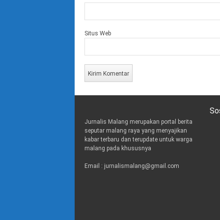
Situs Web
So
Jurnalis Malang merupakan portal berita
t
i
e
seputar malang raya yang menyajikan
w
n
m
kabar terbaru dan terupdate untuk warga
i
s
a
malang pada khususnya
t
t
i
t
a
l
Email : jurnalismalang@gmail.com
e
g
r
r
a
m