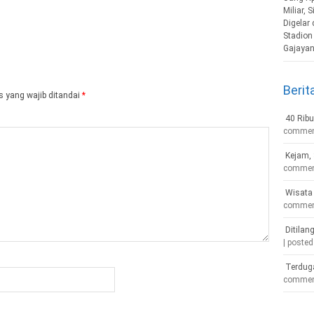
Berit
 yang wajib ditandai
*
40 Ribu
comme
Kejam, 
comme
Wisata 
comme
Ditilan
|
posted
Terdug
comme