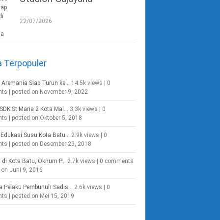
22/07/2026
a Terpopuler
 Aremania Siap Turun ke...
14.5k views
|
0
nts
|
posted on November 9, 2022
SDK St Maria 2 Kota Mal...
3.3k views
|
0
nts
|
posted on Oktober 5, 2018
Edukasi Susu Kota Batu...
2.9k views
|
0
nts
|
posted on Desember 23, 2018
g di Kota Batu, Oknum P...
2.7k views
|
0 comments
 on Juni 9, 2016
a Pelaku Pembunuh Sadis...
2.6k views
|
0
nts
|
posted on Mei 15, 2019