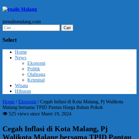
Jurnalis Malang
jurnalismalang.com
Cari
untuk:
Select
Home
News
Ekonomi
Politik
Olahraga
Kriminal
Wisata
Hiburan
Home
/
Ekonomi
/
Cegah Inflasi di Kota Malang, Pj Walikota
Malang bersama TPID Pantau Harga Bahan Pokok
👁 525 views since Maret 19, 2024
Cegah Inflasi di Kota Malang, Pj
Walikota Malang bersama TPID Pantau