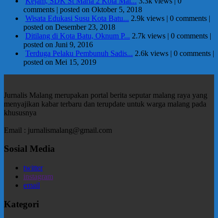
Kejam, SDK St Maria 2 Kota Mal...
3.3k views
|
0
comments
|
posted on Oktober 5, 2018
Wisata Edukasi Susu Kota Batu...
2.9k views
|
0 comments
|
posted on Desember 23, 2018
Ditilang di Kota Batu, Oknum P...
2.7k views
|
0 comments
|
posted on Juni 9, 2016
Terduga Pelaku Pembunuh Sadis...
2.6k views
|
0 comments
|
posted on Mei 15, 2019
Jurnalis Malang merupakan portal berita seputar malang raya yang
menyajikan kabar terbaru dan terupdate untuk warga malang pada
khususnya
Email : jurnalismalang@gmail.com
Sosial Media
twitter
instagram
email
Kategori