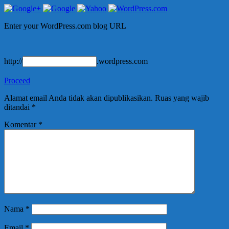
Enter your WordPress.com blog URL
http://
.wordpress.com
Proceed
Alamat email Anda tidak akan dipublikasikan.
Ruas yang wajib
ditandai
*
Komentar
*
Nama
*
Email
*