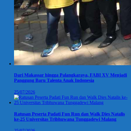
Dari Makassar hingga Palangkaraya, FABI XV Menjadi
Panggung Baru Talenta Anak Indonesia
25/07/2026
Ratusan Peserta Padati Fun Run dan Walk Dies Natalis
ke-25 Universitas Tribhuwana Tunggadewi Malang
25/07/2026