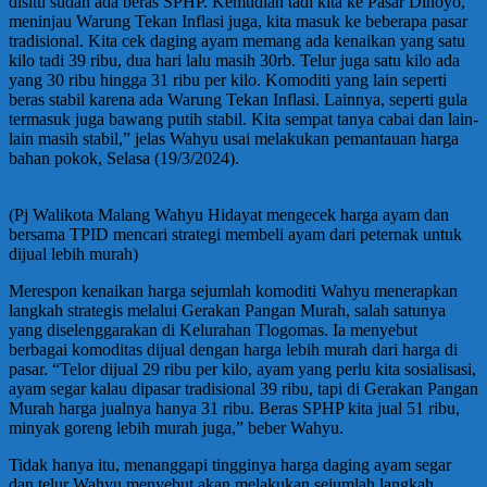
disitu sudah ada beras SPHP. Kemudian tadi kita ke Pasar Dinoyo,
meninjau Warung Tekan Inflasi juga, kita masuk ke beberapa pasar
tradisional. Kita cek daging ayam memang ada kenaikan yang satu
kilo tadi 39 ribu, dua hari lalu masih 30rb. Telur juga satu kilo ada
yang 30 ribu hingga 31 ribu per kilo. Komoditi yang lain seperti
beras stabil karena ada Warung Tekan Inflasi. Lainnya, seperti gula
termasuk juga bawang putih stabil. Kita sempat tanya cabai dan lain-
lain masih stabil,” jelas Wahyu usai melakukan pemantauan harga
bahan pokok, Selasa (19/3/2024).
(Pj Walikota Malang Wahyu Hidayat mengecek harga ayam dan
bersama TPID mencari strategi membeli ayam dari peternak untuk
dijual lebih murah)
Merespon kenaikan harga sejumlah komoditi Wahyu menerapkan
langkah strategis melalui Gerakan Pangan Murah, salah satunya
yang diselenggarakan di Kelurahan Tlogomas. Ia menyebut
berbagai komoditas dijual dengan harga lebih murah dari harga di
pasar. “Telor dijual 29 ribu per kilo, ayam yang perlu kita sosialisasi,
ayam segar kalau dipasar tradisional 39 ribu, tapi di Gerakan Pangan
Murah harga jualnya hanya 31 ribu. Beras SPHP kita jual 51 ribu,
minyak goreng lebih murah juga,” beber Wahyu.
Tidak hanya itu, menanggapi tingginya harga daging ayam segar
dan telur Wahyu menyebut akan melakukan sejumlah langkah.