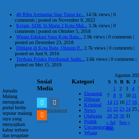
Berita Terpopuler
40 Ribu Aremania Siap Turun ke...
14.5k views
|
0
comments
|
posted on November 9, 2022
Kejam, SDK St Maria 2 Kota Mal...
3.3k views
|
0
comments
|
posted on Oktober 5, 2018
Wisata Edukasi Susu Kota Batu...
2.9k views
|
0 comments
|
posted on Desember 23, 2018
Ditilang di Kota Batu, Oknum P...
2.7k views
|
0 comments
|
posted on Juni 9, 2016
Terduga Pelaku Pembunuh Sadis...
2.6k views
|
0 comments
|
posted on Mei 15, 2019
Agustus 20
Sosial
Kategori
S
S
R
K
J
Media
1
2
3
4
Jurnalis
Ekonomi
7
8
9
10
11
Malang
Hiburan
merupakan
14
15
16
17
18
Kriminal
portal berita
21
22
23
24
25
twitter
instagram
News
seputar malang
28
29
30
31
Olahraga
raya yang
Politik
« Jul
Sep »
email
menyajikan
Uncategorized
Top
kabar terbaru
Wisata
dan terupdate