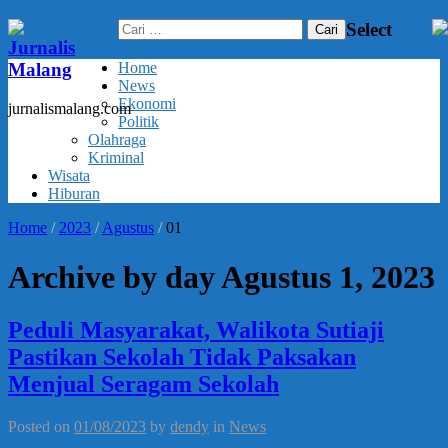
Cari
Select
untuk:
Jurnalis
Malang
Home
News
Ekonomi
jurnalismalang.com
Politik
Olahraga
Kriminal
Wisata
Hiburan
Home
/
2023
/
Agustus
/
01
Archive by day Agustus 1, 2023
Peduli Masyarakat, Walikota Sutiaji
Pastikan Sekolah Tidak Paksakan
Menjual Seragam Sekolah
Posted on
01/08/2023
by
dendy
in
News