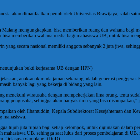
nesia akan dimanfaatkan penuh oleh Universitas Brawijaya, salah sa
ya Malang mengungkapkan, bisa memberikan ruang dan wahana bagi ma
nya bisa memberikan wahana media bagi mahasiswa UB, untuk bisa men
yang secara nasional memiliki anggota sebanyak 2 juta jiwa, sehing
menunjukan bukti kerjasama UB dengan HPN)
skan, anak-anak muda jaman sekarang adalah generasi penggerak Ban
n masih banyak lagi yang bekerja di bidang yang lain.
ang menekuni wirausaha dengan mempekerjakan lima orang, tentu sudah 
ang pengusaha, sehingga akan banyak ilmu yang bisa disampaikan,” j
ampaikan oleh Ilhamuddin, Kepala Subdirektorat Kesejahteraan dan K
ng mahasiswa.
ngga tujuh juta rupiah bagi setiap kelompok, untuk digunakan dalam p
 oleh mahasiswa UB, sehingga saat lulus dari proses pembelajaran di 
u,” jelasnya gamblang. (DnD)