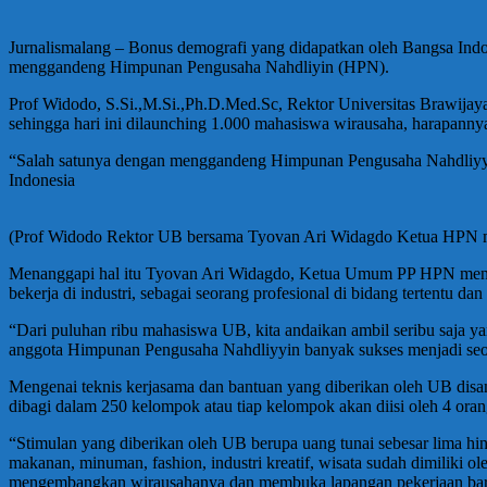
Jurnalismalang – Bonus demografi yang didapatkan oleh Bangsa Indo
menggandeng Himpunan Pengusaha Nahdliyin (HPN).
Prof Widodo, S.Si.,M.Si.,Ph.D.Med.Sc, Rektor Universitas Brawija
sehingga hari ini dilaunching 1.000 mahasiswa wirausaha, harapan
“Salah satunya dengan menggandeng Himpunan Pengusaha Nahdliyyin 
Indonesia
(Prof Widodo Rektor UB bersama Tyovan Ari Widagdo Ketua HPN 
Menanggapi hal itu Tyovan Ari Widagdo, Ketua Umum PP HPN menjela
bekerja di industri, sebagai seorang profesional di bidang tertentu da
“Dari puluhan ribu mahasiswa UB, kita andaikan ambil seribu saja y
anggota Himpunan Pengusaha Nahdliyyin banyak sukses menjadi seor
Mengenai teknis kerjasama dan bantuan yang diberikan oleh UB dis
dibagi dalam 250 kelompok atau tiap kelompok akan diisi oleh 4 ora
“Stimulan yang diberikan oleh UB berupa uang tunai sebesar lima hi
makanan, minuman, fashion, industri kreatif, wisata sudah dimiliki
mengembangkan wirausahanya dan membuka lapangan pekerjaan bar