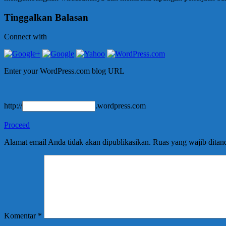
Tinggalkan Balasan
Connect with
Enter your WordPress.com blog URL
http://
.wordpress.com
Proceed
Alamat email Anda tidak akan dipublikasikan.
Ruas yang wajib ditan
Komentar
*