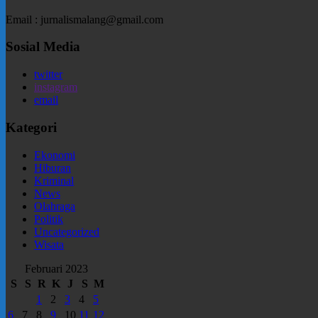
Email : jurnalismalang@gmail.com
Sosial Media
twitter
instagram
email
Kategori
Ekonomi
Hiburan
Kriminal
News
Olahraga
Politik
Uncategorized
Wisata
Februari 2023
S
S
R
K
J
S
M
1
2
3
4
5
6
7
8
9
10
11
12