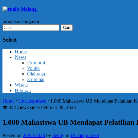
Jurnalis Malang
jurnalismalang.com
Cari
untuk:
Select
Home
News
Ekonomi
Politik
Olahraga
Kriminal
Wisata
Hiburan
Home
/
Uncategorized
/
1.000 Mahasiswa UB Mendapat Pelatihan Ke
👁 342 views since Februari 28, 2023
1.000 Mahasiswa UB Mendapat Pelatihan 
Posted on
28/02/2023
by
dendy
in
Uncategorized