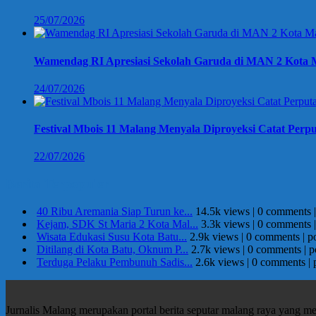
25/07/2026
Wamendag RI Apresiasi Sekolah Garuda di MAN 2 Kota M
24/07/2026
Festival Mbois 11 Malang Menyala Diproyeksi Catat Perpu
22/07/2026
Berita Terpopuler
40 Ribu Aremania Siap Turun ke...
14.5k views
|
0 comments
Kejam, SDK St Maria 2 Kota Mal...
3.3k views
|
0 comments
Wisata Edukasi Susu Kota Batu...
2.9k views
|
0 comments
|
p
Ditilang di Kota Batu, Oknum P...
2.7k views
|
0 comments
|
p
Terduga Pelaku Pembunuh Sadis...
2.6k views
|
0 comments
|
Jurnalis Malang merupakan portal berita seputar malang raya yang m