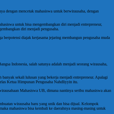
tunya dengan mencetak mahasiswa untuk berwirausaha, dengan
hasiswa untuk bisa mengembangkan diri menjadi entrepreneur,
gembangkan diri menjadi pengusaha.
ga berpotensi diajak kerjasama jejaring membangun pengusaha muda
gsa Indonesia, salah satunya adalah menjadi seorang wirausaha,
banyak sekali lulusan yang bekerja menjadi entrepreneur. Apalagi
elas Ketua Himpunan Pengusaha Nahdliyyin itu.
ewirausahaan Mahasiswa UB, dimana nantinya seribu mahasiswa akan
embuatan wirausaha baru yang unik dan bisa dijual. Kelompok
UB, maka mahasiswa bisa kembali ke daerahnya masing-masing untuk