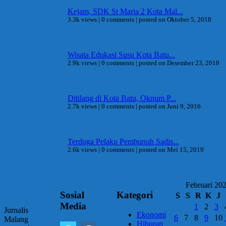
Kejam, SDK St Maria 2 Kota Mal...
3.3k views
|
0 comments
|
posted on Oktober 5, 2018
Wisata Edukasi Susu Kota Batu...
2.9k views
|
0 comments
|
posted on Desember 23, 2018
Ditilang di Kota Batu, Oknum P...
2.7k views
|
0 comments
|
posted on Juni 9, 2016
Terduga Pelaku Pembunuh Sadis...
2.6k views
|
0 comments
|
posted on Mei 15, 2019
Februari 20
Sosial
Kategori
S
S
R
K
J
Media
1
2
3
Jurnalis
Ekonomi
6
7
8
9
10
Malang
Hiburan