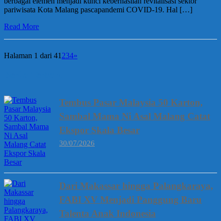
berbagai elemen menjadi kunci keberhasilan revitalisasi sektor
pariwisata Kota Malang pascapandemi COVID-19. Hal […]
Read More
Halaman 1 dari 4
1
2
3
4
»
Berita Terbaru
Tembus Pasar Malaysia 50 Karton,
Sambal Mama Ni Asal Malang Catat
Ekspor Skala Besar
30/07/2026
Dari Makassar hingga Palangkaraya,
FABI XV Menjadi Panggung Baru
Talenta Anak Indonesia