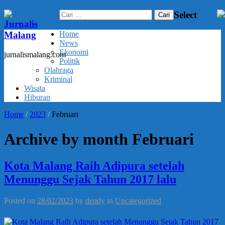
Cari
Select
untuk:
Jurnalis
Malang
Home
News
Ekonomi
jurnalismalang.com
Politik
Olahraga
Kriminal
Wisata
Hiburan
Home
/
2023
/
Februari
Archive by month Februari
Kota Malang Raih Adipura setelah
Menunggu Sejak Tahun 2017 lalu
Posted on
28/02/2023
by
dendy
in
Uncategorized