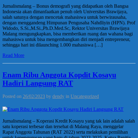
Jurnalismalang – Bonus demografi yang didapatkan oleh Bangsa
Indonesia akan dimanfaatkan penuh oleh Universitas Brawijaya,
salah satunya dengan mencetak mahasiswa untuk berwirausaha,
dengan menggandeng Himpunan Pengusaha Nahdliyin (HPN). Prof
Widodo, S.Si.,M.Si.,Ph.D.Med.Sc, Rektor Universitas Brawijaya
Malang mengungkapkan, bisa memberikan ruang dan wahana bagi
mahasiswa untuk bisa mengembangkan diri menjadi entrepreneur,
sehingga hari ini dilaunching 1.000 mahasiswa […]
Read More
Enam Ribu Anggota Kopdit Kosayu
Hadiri Langsung RAT
Posted on
26/02/2023
by
dendy
in
Uncategorized
Jurnalismalang – Koperasi Kredit Kosayu yang tak lain adalah salah
satu koperasi terbesar dan tersehat di Malang Raya, menggelar
Rapat Anggota Tahunan (RAT 2022) serta melakukan pemilihan
untuk kepengurusan yang baru di tahun 2023-2025. Ketua Panitia