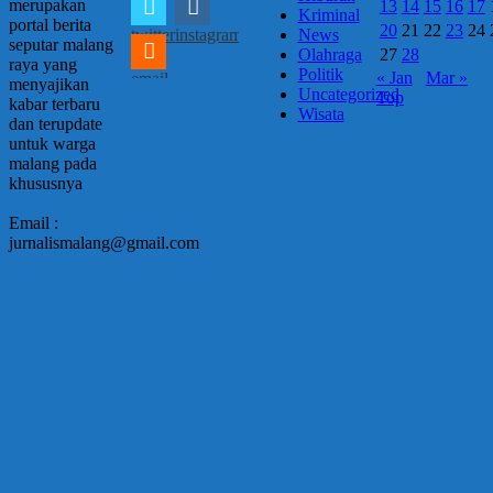
merupakan
13
14
15
16
17
Kriminal
portal berita
20
21
22
23
24
twitter
instagram
News
seputar malang
27
28
Olahraga
raya yang
Politik
« Jan
Mar »
email
menyajikan
Uncategorized
Top
kabar terbaru
Wisata
dan terupdate
untuk warga
malang pada
khususnya
Email :
jurnalismalang@gmail.com