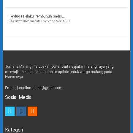
Terduga Pelaku Pembunuh Sadis...
2.6k views
|
0 comments
|
posted on Mei 15, 2019
Jurnalis Malang merupakan portal berita seputar malang raya yang
menyajikan kabar terbaru dan terupdate untuk warga malang pada
khususnya
Email : jurnalismalang@gmail.com
Sosial Media
t
i
e
w
n
m
i
s
a
t
t
i
Kategori
t
a
l