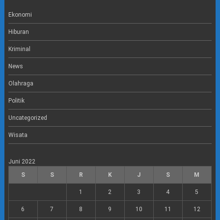
e
g
r
r
Ekonomi
a
m
Hiburan
Kriminal
News
Olahraga
Politik
Uncategorized
Wisata
Juni 2022
S
S
R
K
J
S
M
1
2
3
4
5
6
7
8
9
10
11
12