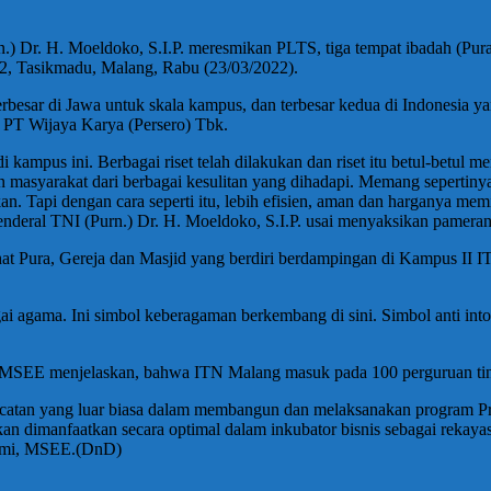
.) Dr. H. Moeldoko, S.I.P. meresmikan PLTS, tiga tempat ibadah (Pur
2, Tasikmadu, Malang, Rabu (23/03/2022).
rbesar di Jawa untuk skala kampus, dan terbesar kedua di Indonesia 
PT Wijaya Karya (Persero) Tbk.
 kampus ini. Berbagai riset telah dilakukan dan riset itu betul-betul
n masyarakat dari berbagai kesulitan yang dihadapi. Memang sepertinya
an. Tapi dengan cara seperti itu, lebih efisien, aman dan harganya mem
nderal TNI (Purn.) Dr. H. Moeldoko, S.I.P. usai menyaksikan pameran
ihat Pura, Gereja dan Masjid yang berdiri berdampingan di Kampus II 
 agama. Ini simbol keberagaman berkembang di sini. Simbol anti intole
MSEE menjelaskan, bahwa ITN Malang masuk pada 100 perguruan tinggi t
catan yang luar biasa dalam membangun dan melaksanakan program Pr
akan dimanfaatkan secara optimal dalam inkubator bisnis sebagai rekay
 Lomi, MSEE.(DnD)