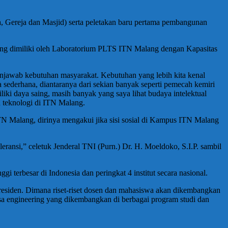
a, Gereja dan Masjid) serta peletakan baru pertama pembangunan
yang dimiliki oleh Laboratorium PLTS ITN Malang dengan Kapasitas
 menjawab kebutuhan masyarakat. Kebutuhan yang lebih kita kenal
 sederhana, diantaranya dari sekian banyak seperti pemecah kemiri
iliki daya saing, masih banyak yang saya lihat budaya intelektual
 teknologi di ITN Malang.
ITN Malang, dirinya mengakui jika sisi sosial di Kampus ITN Malang
ransi,” celetuk Jenderal TNI (Purn.) Dr. H. Moeldoko, S.I.P. sambil
erbesar di Indonesia dan peringkat 4 institut secara nasional.
esiden. Dimana riset-riset dosen dan mahasiswa akan dikembangkan
asa engineering yang dikembangkan di berbagai program studi dan