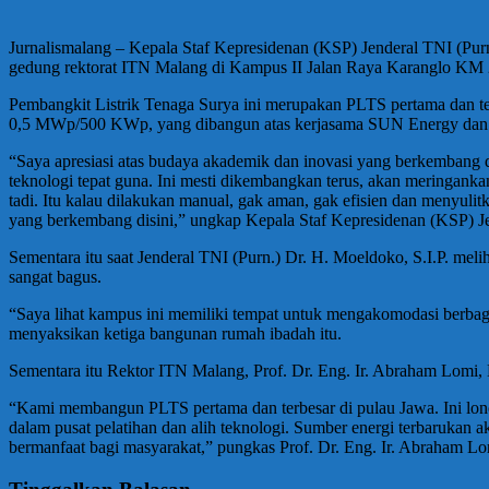
Jurnalismalang – Kepala Staf Kepresidenan (KSP) Jenderal TNI (Purn
gedung rektorat ITN Malang di Kampus II Jalan Raya Karanglo KM 
Pembangkit Listrik Tenaga Surya ini merupakan PLTS pertama dan te
0,5 MWp/500 KWp, yang dibangun atas kerjasama SUN Energy dan 
“Saya apresiasi atas budaya akademik dan inovasi yang berkembang di
teknologi tepat guna. Ini mesti dikembangkan terus, akan meringanka
tadi. Itu kalau dilakukan manual, gak aman, gak efisien dan menyulitk
yang berkembang disini,” ungkap Kepala Staf Kepresidenan (KSP) Je
Sementara itu saat Jenderal TNI (Purn.) Dr. H. Moeldoko, S.I.P. mel
sangat bagus.
“Saya lihat kampus ini memiliki tempat untuk mengakomodasi berbagai
menyaksikan ketiga bangunan rumah ibadah itu.
Sementara itu Rektor ITN Malang, Prof. Dr. Eng. Ir. Abraham Lomi, 
“Kami membangun PLTS pertama dan terbesar di pulau Jawa. Ini lon
dalam pusat pelatihan dan alih teknologi. Sumber energi terbarukan 
bermanfaat bagi masyarakat,” pungkas Prof. Dr. Eng. Ir. Abraham