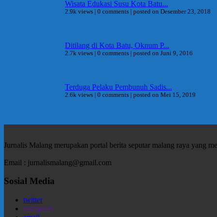
Wisata Edukasi Susu Kota Batu...
2.9k views
|
0 comments
|
posted on Desember 23, 2018
Ditilang di Kota Batu, Oknum P...
2.7k views
|
0 comments
|
posted on Juni 9, 2016
Terduga Pelaku Pembunuh Sadis...
2.6k views
|
0 comments
|
posted on Mei 15, 2019
Jurnalis Malang merupakan portal berita seputar malang raya yang m
Email : jurnalismalang@gmail.com
Sosial Media
twitter
instagram