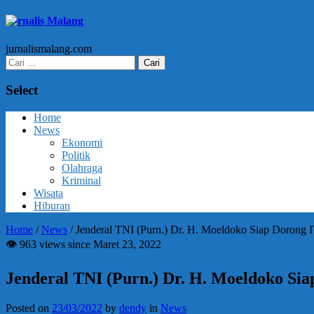
Jurnalis Malang
jurnalismalang.com
Cari
untuk:
Select
Home
News
Ekonomi
Politik
Olahraga
Kriminal
Wisata
Hiburan
Home
/
News
/
Jenderal TNI (Purn.) Dr. H. Moeldoko Siap Dorong
👁 963 views since Maret 23, 2022
Jenderal TNI (Purn.) Dr. H. Moeldoko Si
Posted on
23/03/2022
by
dendy
in
News