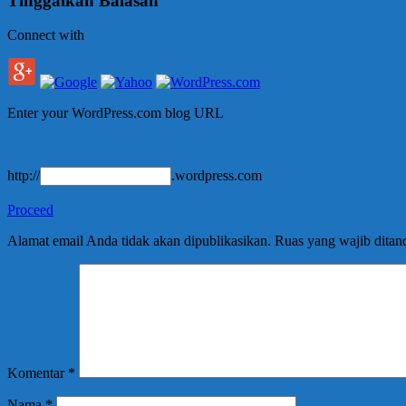
Tinggalkan Balasan
Connect with
Enter your WordPress.com blog URL
http://
.wordpress.com
Proceed
Alamat email Anda tidak akan dipublikasikan.
Ruas yang wajib ditan
Komentar
*
Nama
*