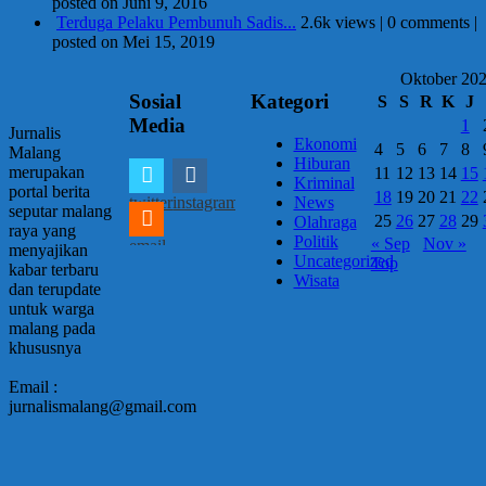
posted on Juni 9, 2016
Terduga Pelaku Pembunuh Sadis...
2.6k views
|
0 comments
|
posted on Mei 15, 2019
Oktober 20
Sosial
Kategori
S
S
R
K
J
Media
1
Jurnalis
Ekonomi
4
5
6
7
8
Malang
Hiburan
merupakan
11
12
13
14
15
Kriminal
portal berita
18
19
20
21
22
twitter
instagram
News
seputar malang
25
26
27
28
29
Olahraga
raya yang
Politik
« Sep
Nov »
email
menyajikan
Uncategorized
Top
kabar terbaru
Wisata
dan terupdate
untuk warga
malang pada
khususnya
Email :
jurnalismalang@gmail.com