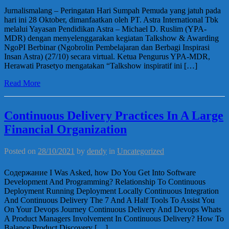
Jurnalismalang – Peringatan Hari Sumpah Pemuda yang jatuh pada
hari ini 28 Oktober, dimanfaatkan oleh PT. Astra International Tbk
melalui Yayasan Pendidikan Astra – Michael D. Ruslim (YPA-
MDR) dengan menyelenggarakan kegiatan Talkshow & Awarding
NgoPI Berbinar (Ngobrolin Pembelajaran dan Berbagi Inspirasi
Insan Astra) (27/10) secara virtual. Ketua Pengurus YPA-MDR,
Herawati Prasetyo mengatakan “Talkshow inspiratif ini […]
Read More
Continuous Delivery Practices In A Large
Financial Organization
Posted on
28/10/2021
by
dendy
in
Uncategorized
Содержание I Was Asked, how Do You Get Into Software
Development And Programming? Relationship To Continuous
Deployment Running Deployment Locally Continuous Integration
And Continuous Delivery The 7 And A Half Tools To Assist You
On Your Devops Journey Continuous Delivery And Devops Whats
A Product Managers Involvement In Continuous Delivery? How To
Balance Product Discovery […]