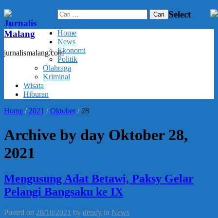
Cari
Select
untuk:
Jurnalis
Malang
Home
News
Ekonomi
jurnalismalang.com
Politik
Olahraga
Kriminal
Wisata
Hiburan
Home
/
2021
/
Oktober
/
28
Archive by day Oktober 28,
2021
Mengusung Adat Betawi, Paksy Gelar
Pelangi Bangsaku ke IX
Posted on
28/10/2021
by
dendy
in
News