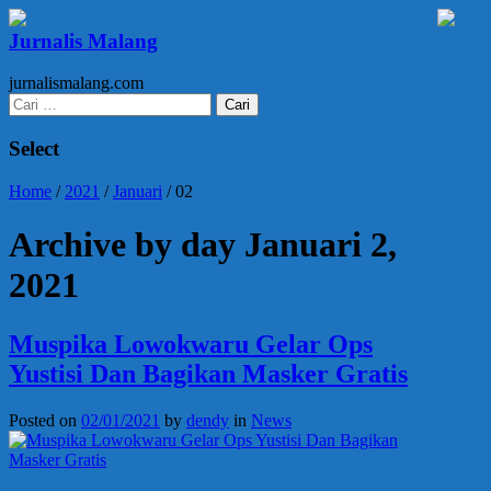
Jurnalis Malang
jurnalismalang.com
Cari
untuk:
Select
Home
/
2021
/
Januari
/
02
Archive by day Januari 2,
2021
Muspika Lowokwaru Gelar Ops
Yustisi Dan Bagikan Masker Gratis
Posted on
02/01/2021
by
dendy
in
News