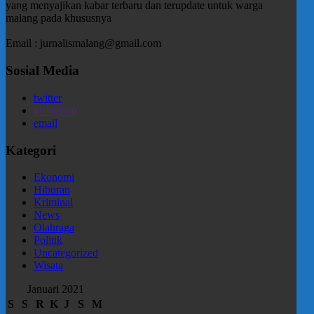
yang menyajikan kabar terbaru dan terupdate untuk warga
malang pada khususnya
Email : jurnalismalang@gmail.com
Sosial Media
twitter
instagram
email
Kategori
Ekonomi
Hiburan
Kriminal
News
Olahraga
Politik
Uncategorized
Wisata
Januari 2021
S
S
R
K
J
S
M