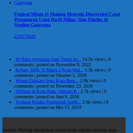
Festival Mbois 11 Malang Menyala Diproyeksi Catat
Perputaran Uang Rp50 Miliar, Siap Digelar di
Stadion Gajayana
22/07/2026
Berita Terpopuler
40 Ribu Aremania Siap Turun ke...
14.5k views
|
0
comments
|
posted on November 9, 2022
Kejam, SDK St Maria 2 Kota Mal...
3.3k views
|
0
comments
|
posted on Oktober 5, 2018
Wisata Edukasi Susu Kota Batu...
2.9k views
|
0
comments
|
posted on Desember 23, 2018
Ditilang di Kota Batu, Oknum P...
2.7k views
|
0
comments
|
posted on Juni 9, 2016
Terduga Pelaku Pembunuh Sadis...
2.6k views
|
0
comments
|
posted on Mei 15, 2019
Jurnalis Malang merupakan portal berita seputar malang raya