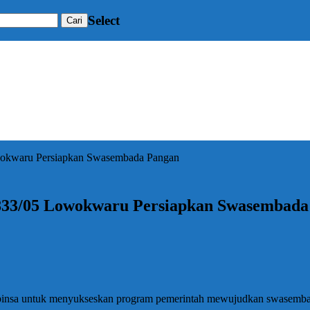
Select
wokwaru Persiapkan Swasembada Pangan
833/05 Lowokwaru Persiapkan Swasembada
binsa untuk menyukseskan program pemerintah mewujudkan swasembada