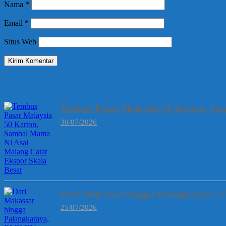
Nama
*
Email
*
Situs Web
Berita Terbaru
Tembus Pasar Malaysia 50 Karton, Sa
30/07/2026
Dari Makassar hingga Palangkaraya, 
25/07/2026