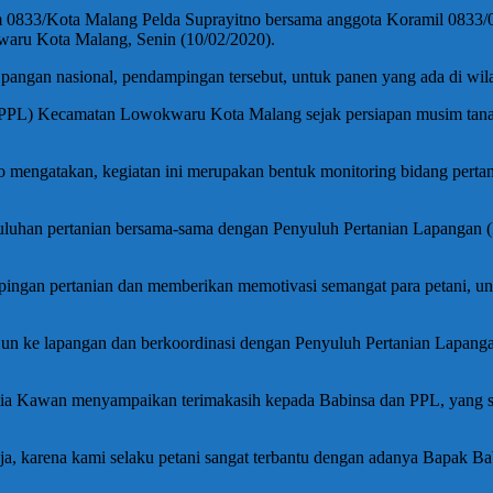
0833/Kota Malang Pelda Suprayitno bersama anggota Koramil 0833/0
ru Kota Malang, Senin (10/02/2020).
pangan nasional, pendampingan tersebut, untuk panen yang ada di wi
(PPL) Kecamatan Lowokwaru Kota Malang sejak persiapan musim tanam
ngatakan, kegiatan ini merupakan bentuk monitoring bidang pertani
uluhan pertanian bersama-sama dengan Penyuluh Pertanian Lapangan
ingan pertanian dan memberikan memotivasi semangat para petani, unt
jun ke lapangan dan berkoordinasi dengan Penyuluh Pertanian Lapanga
tia Kawan menyampaikan terimakasih kepada Babinsa dan PPL, yang sel
 saja, karena kami selaku petani sangat terbantu dengan adanya Bapak