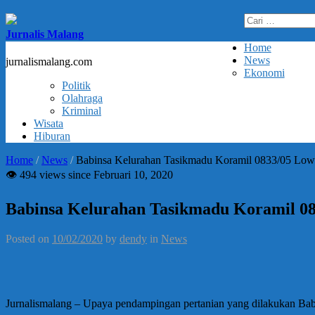
Cari
untuk:
Jurnalis Malang
Home
News
jurnalismalang.com
Ekonomi
Politik
Olahraga
Kriminal
Wisata
Hiburan
Home
/
News
/
Babinsa Kelurahan Tasikmadu Koramil 0833/05 Lo
👁 494 views since Februari 10, 2020
Babinsa Kelurahan Tasikmadu Koramil 0
Posted on
10/02/2020
by
dendy
in
News
Jurnalismalang – Upaya pendampingan pertanian yang dilakukan Ba