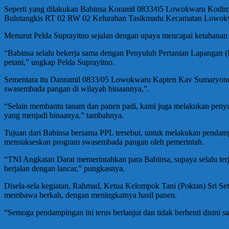
Seperti yang dilakukan Babinsa Koramil 0833/05 Lowokwaru Kodim 
Bulutangkis RT 02 RW 02 Kelurahan Tasikmadu Kecamatan Lowokwa
Menurut Pelda Suprayitno sejalan dengan upaya mencapai ketahanan 
“Babinsa selalu bekerja sama dengan Penyuluh Pertanian Lapangan 
petani,” ungkap Pelda Suprayitno.
Sementara itu Danramil 0833/05 Lowokwaru Kapten Kav Sumaryono me
swasembada pangan di wilayah binaannya,”.
“Selain membantu tanam dan panen padi, kami juga melakukan peny
yang menjadi binaanya,” tambahnya.
Tujuan dari Babinsa bersama PPL tersebut, untuk melakukan pendamp
mensukseskan program swasembada pangan oleh pemerintah.
“TNI Angkatan Darat memerintahkan para Babinsa, supaya selalu ter
berjalan dengan lancar,” pungkasnya.
Disela-sela kegiatan, Rahmad, Ketua Kelompok Tani (Poktan) Sri Se
membawa berkah, dengan meningkatnya hasil panen.
“Semoga pendampingan ini terus berlanjut dan tidak berhenti disini