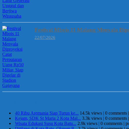
Festival Mbois 11 Malang Menyala Dipr
22/07/2026
Berita Terpopuler
40 Ribu Aremania Siap Turun ke...
14.5k views
|
0 comments
Kejam, SDK St Maria 2 Kota Mal...
3.3k views
|
0 comments
Wisata Edukasi Susu Kota Batu...
2.9k views
|
0 comments
|
p
Ditilang di Kota Batu, Oknum P...
2.7k views
|
0 comments
|
p