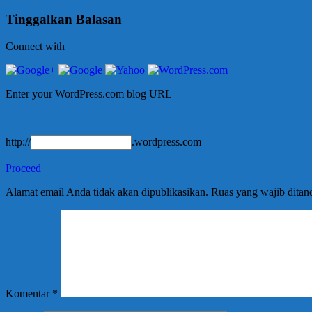
Tinggalkan Balasan
Connect with
Enter your WordPress.com blog URL
http://
.wordpress.com
Proceed
Alamat email Anda tidak akan dipublikasikan.
Ruas yang wajib ditan
Komentar
*