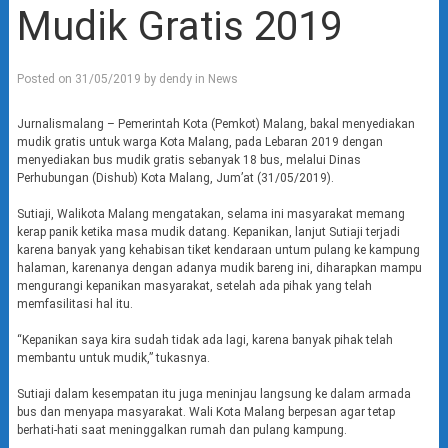
Mudik Gratis 2019
Posted on
31/05/2019
by
dendy
in
News
Jurnalismalang – Pemerintah Kota (Pemkot) Malang, bakal menyediakan
mudik gratis untuk warga Kota Malang, pada Lebaran 2019 dengan
menyediakan bus mudik gratis sebanyak 18 bus, melalui Dinas
Perhubungan (Dishub) Kota Malang, Jum’at (31/05/2019).
Sutiaji, Walikota Malang mengatakan, selama ini masyarakat memang
kerap panik ketika masa mudik datang. Kepanikan, lanjut Sutiaji terjadi
karena banyak yang kehabisan tiket kendaraan untum pulang ke kampung
halaman, karenanya dengan adanya mudik bareng ini, diharapkan mampu
mengurangi kepanikan masyarakat, setelah ada pihak yang telah
memfasilitasi hal itu.
“Kepanikan saya kira sudah tidak ada lagi, karena banyak pihak telah
membantu untuk mudik,” tukasnya.
Sutiaji dalam kesempatan itu juga meninjau langsung ke dalam armada
bus dan menyapa masyarakat. Wali Kota Malang berpesan agar tetap
berhati-hati saat meninggalkan rumah dan pulang kampung.