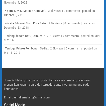
November 9, 2022
Kejam, SDK St Maria 2 Kota Mal...
3.3k views
|
0 comments
|
posted on
Oktober 5, 2018
Wisata Edukasi Susu Kota Batu...
2.9k views
|
0 comments
|
posted on
Desember 23, 2018
Ditilang di Kota Batu, Oknum P...
2.7k views
|
0 comments
|
posted on Juni
9, 2016
Terduga Pelaku Pembunuh Sadis...
2.6k views
|
0 comments
|
posted on
Mei 15, 2019
Jurnalis Malang merupakan portal berita seputar malang raya yang
menyajikan kabar terbaru dan terupdate untuk warga malang pada
khususnya
Email : jurnalismalang@gmail.com
Sosial Media