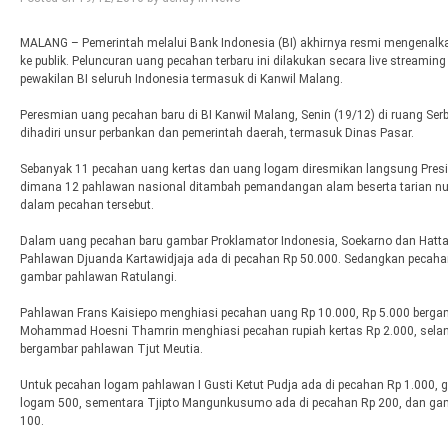
MALANG – Pemerintah melalui Bank Indonesia (BI) akhirnya resmi mengenalka
ke publik. Peluncuran uang pecahan terbaru ini dilakukan secara live streamin
pewakilan BI seluruh Indonesia termasuk di Kanwil Malang.
Peresmian uang pecahan baru di BI Kanwil Malang, Senin (19/12) di ruang Se
dihadiri unsur perbankan dan pemerintah daerah, termasuk Dinas Pasar.
Sebanyak 11 pecahan uang kertas dan uang logam diresmikan langsung Presid
dimana 12 pahlawan nasional ditambah pemandangan alam beserta tarian n
dalam pecahan tersebut.
Dalam uang pecahan baru gambar Proklamator Indonesia, Soekarno dan Hatta
Pahlawan Djuanda Kartawidjaja ada di pecahan Rp 50.000. Sedangkan pecah
gambar pahlawan Ratulangi.
Pahlawan Frans Kaisiepo menghiasi pecahan uang Rp 10.000, Rp 5.000 berg
Mohammad Hoesni Thamrin menghiasi pecahan rupiah kertas Rp 2.000, selanj
bergambar pahlawan Tjut Meutia.
Untuk pecahan logam pahlawan I Gusti Ketut Pudja ada di pecahan Rp 1.000, 
logam 500, sementara Tjipto Mangunkusumo ada di pecahan Rp 200, dan ga
100.