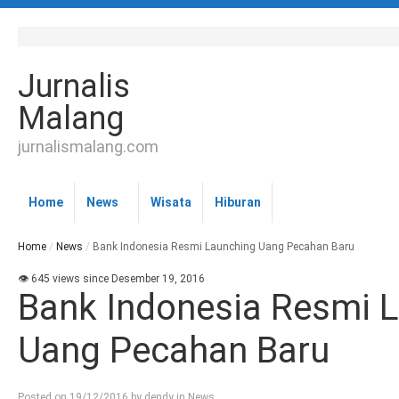
Jurnalis
Malang
jurnalismalang.com
Home
News
Wisata
Hiburan
Home
/
News
/
Bank Indonesia Resmi Launching Uang Pecahan Baru
👁 645 views since Desember 19, 2016
Bank Indonesia Resmi 
Uang Pecahan Baru
Posted on
19/12/2016
by
dendy
in
News