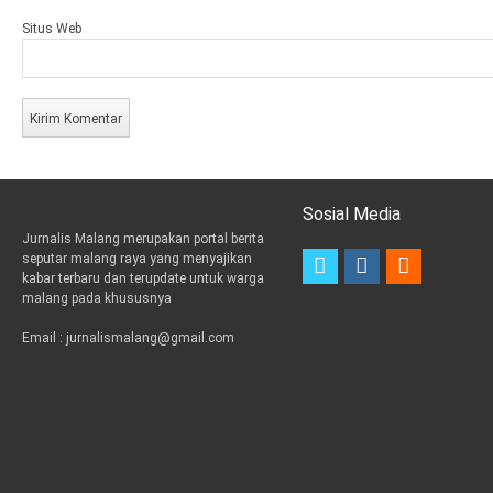
Situs Web
Sosial Media
Jurnalis Malang merupakan portal berita
t
i
e
seputar malang raya yang menyajikan
w
n
m
kabar terbaru dan terupdate untuk warga
i
s
a
malang pada khususnya
t
t
i
t
a
l
Email : jurnalismalang@gmail.com
e
g
r
r
a
m