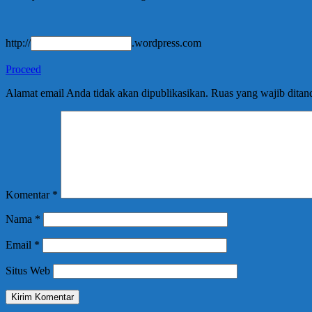
http://
.wordpress.com
Proceed
Alamat email Anda tidak akan dipublikasikan.
Ruas yang wajib ditan
Komentar
*
Nama
*
Email
*
Situs Web