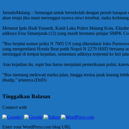
JurnalisMalang – Semangat untuk bersekolah dengan penuh harapan d
akan tetapi jika maut merenggut nyawa siswi tersebut, maka kedatan
‌Menurut Ipda Budi Yunaedi, Kanit Laka Polres Malang Kota, Elizabe
adiknya Ersa Simanjutak (12) yang masih berstatus pelajar SMPK Cor
‌”Bus berplat nomor polisi N 7005 US yang dikendarai Joko Purnowo
yang mengendarai Honda Beat putih Nopol N 2279 HHD bersama adikny
meninggal di tempat kejadian, sementara adiknya terpental ke kiri jal
‌Atas kejadian itu, sopir bus harus menjalani pemeriksaan polisi, kare
“Bus memang melewati marka jalan, hingga tersisa jarak kurang lebi
disalip,” jelasnya.(DnD)
Tinggalkan Balasan
Connect with
Enter your WordPress.com blog URL