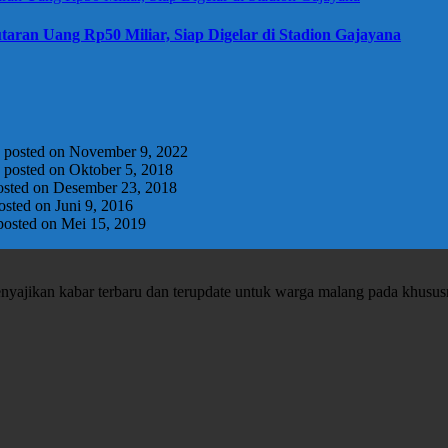
taran Uang Rp50 Miliar, Siap Digelar di Stadion Gajayana
|
posted on November 9, 2022
|
posted on Oktober 5, 2018
osted on Desember 23, 2018
osted on Juni 9, 2016
posted on Mei 15, 2019
enyajikan kabar terbaru dan terupdate untuk warga malang pada khusu