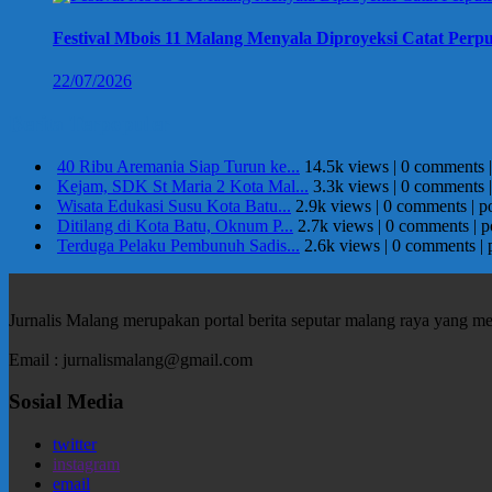
Festival Mbois 11 Malang Menyala Diproyeksi Catat Perpu
22/07/2026
Berita Terpopuler
40 Ribu Aremania Siap Turun ke...
14.5k views
|
0 comments
Kejam, SDK St Maria 2 Kota Mal...
3.3k views
|
0 comments
Wisata Edukasi Susu Kota Batu...
2.9k views
|
0 comments
|
p
Ditilang di Kota Batu, Oknum P...
2.7k views
|
0 comments
|
p
Terduga Pelaku Pembunuh Sadis...
2.6k views
|
0 comments
|
Jurnalis Malang merupakan portal berita seputar malang raya yang m
Email : jurnalismalang@gmail.com
Sosial Media
twitter
instagram
email