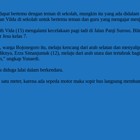
apat bertemu dengan teman di sekolah, mungkin itu yang ada didalam 
gan Vilda di sekolah untuk bertemu teman dan guru yang mengajar menja
th Vida (15) mengalami kecelakaan pagi tadi di Jalan Panji Suroso, Bl
 Jesu kelas 7.
, warga Bojonegoro itu, melaju kencang dari arah selatan dan menyal
a, Erza Simanjuntak (12), melaju dari arah utara dan tertabrak bagi
an,” ungkap Yunaedi.
na diduga lalai dalam berkendara.
h satu meter, karena ada sepeda motor maka sopir bus langsung memban