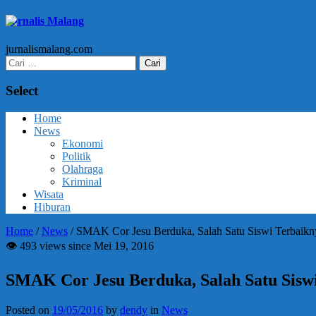
Jurnalis Malang
jurnalismalang.com
Cari
untuk:
Select
Home
News
Ekonomi
Politik
Olahraga
Kriminal
Wisata
Hiburan
Home
/
News
/
SMAK Cor Jesu Berduka, Salah Satu Siswi Terbaikn
👁 493 views since Mei 19, 2016
SMAK Cor Jesu Berduka, Salah Satu Sisw
Posted on
19/05/2016
by
dendy
in
News